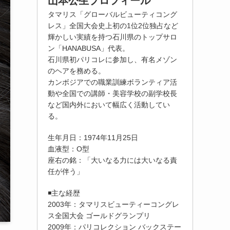
山本公生プロフィール
タマリス「グローバルビューティコング
レス」全国大会史上初の1位2位独占など
輝かしい実績を持つ石川県のトップサロ
ン「HANABUSA」代表。
石川県初パリコレに参加し、有名メゾン
のヘアを務める。
カンボジアでの職業訓練ボランティア活
動や全国での講師・美容学校の副学校長
など国内外において幅広く活動してい
る。
生年月日：1974年11月25日
血液型：O型
座右の銘：「大いなる力には大いなる責
任が伴う」
◾️主な経歴
2003年：タマリスビューティーコングレ
ス全国大会 ゴールドグランプリ
2009年：パリコレクション バックステー