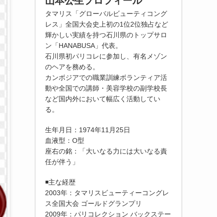
山本公生プロフィール
タマリス「グローバルビューティコング
レス」全国大会史上初の1位2位独占など
輝かしい実績を持つ石川県のトップサロ
ン「HANABUSA」代表。
石川県初パリコレに参加し、有名メゾン
のヘアを務める。
カンボジアでの職業訓練ボランティア活
動や全国での講師・美容学校の副学校長
など国内外において幅広く活動してい
る。
生年月日：1974年11月25日
血液型：O型
座右の銘：「大いなる力には大いなる責
任が伴う」
◾️主な経歴
2003年：タマリスビューティーコングレ
ス全国大会 ゴールドグランプリ
2009年：パリコレクション バックステー